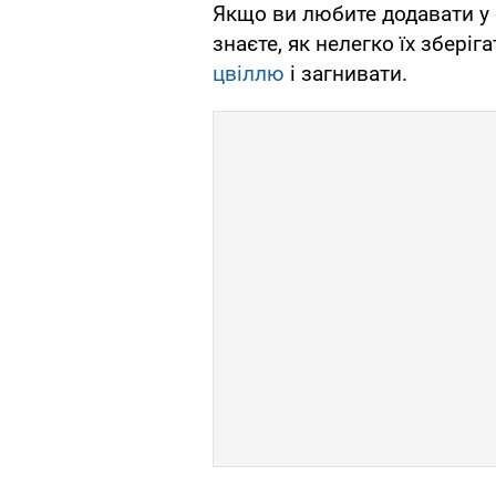
Якщо ви любите додавати у с
знаєте, як нелегко їх збері
цвіллю
і загнивати.