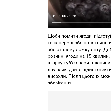
Щоби помити ягоди, підготу
та паперові або полотняні 
або столову ложку оцту. Доб
розчині ягоди на 15 хвилин.
шкірку і уб’є спори плісняви
друшляк, дайте рідині стект
висохли. Після цього їх мож
зберігання.