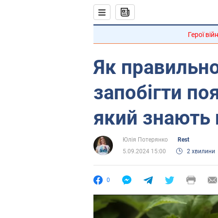
Герої вій
Як правильно
запобігти поя
який знають 
Юлія Потерянко
Rest
5.09.2024 15:00
2 хвилини
0