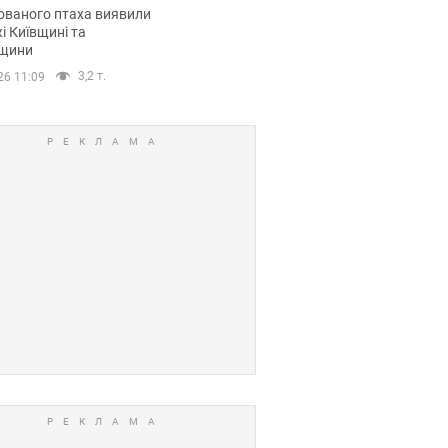
повий маршрут.
ованого птаха виявили
і Київщині та
щини
3,2 т.
26 11:09