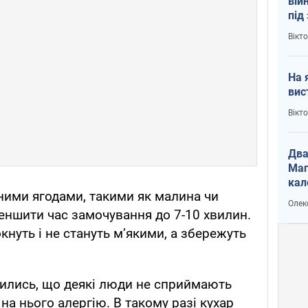
вій
під
кри
Вікт
На 
вис
Вікт
Два
Маг
кал
ними ягодами, такими як малина чи
Олек
еншити час замочування до 7-10 хвилин.
кнуть і не стануть м’якими, а збережуть
ились, що деякі люди не сприймають
на нього алергію. В такому разі кухар