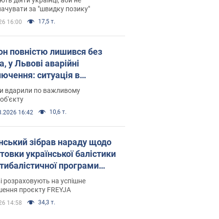
ачувати за "швидку позику"
17,5 т.
26 16:00
он повністю лишився без
а, у Львові аварійні
лючення: ситуація в
госистемі 6 серпня
ни вдарили по важливому
об'єкту
10,6 т.
8.2026 16:42
нський зібрав нараду щодо
товки української балістики
JA: які рішення готуються
і розраховують на успішне
шення проєкту FREYJA
34,3 т.
26 14:58