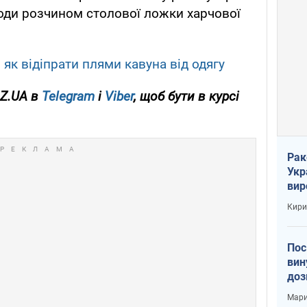
оди розчином столової ложки харчової
,
як відіпрати плями кавуна від одягу
OZ.UA в
Telegram
і
Viber
, щоб бути в курсі
Рак
Укр
вир
рак
Кири
Пос
вин
доз
заг
Мари