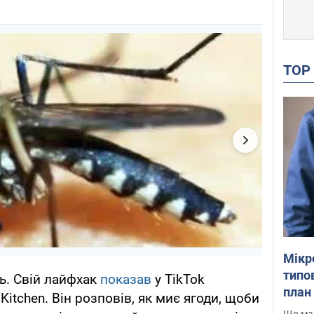
TO
Мікр
типов
ь. Свій лайфхак
показав
у TikTok
план 
Kitchen. Він розповів, як миє ягоди, щоби
Що маю