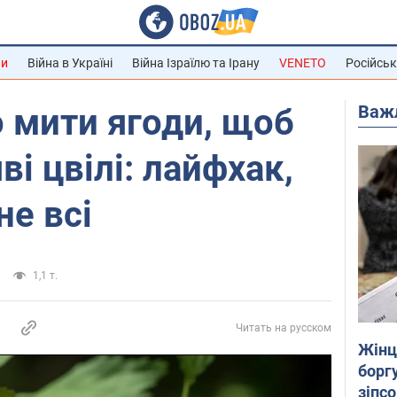
ни
Війна в Україні
Війна Ізраїлю та Ірану
VENETO
Російськ
Важ
 мити ягоди, щоб
ві цвілі: лайфхак,
не всі
1,1 т.
Читать на русском
Жінці
боргу
зіпс