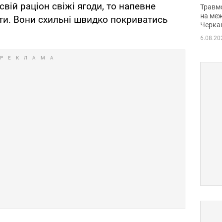
нети
вій раціон свіжі ягоди, то напевне
Травм
Фото
на меж
гати. Вони схильні швидко покриватись
Черка
6.08.20