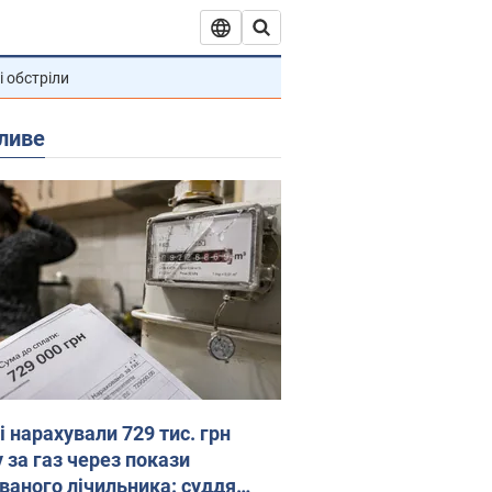
і обстріли
ливе
 нарахували 729 тис. грн
 за газ через покази
ованого лічильника: суддя