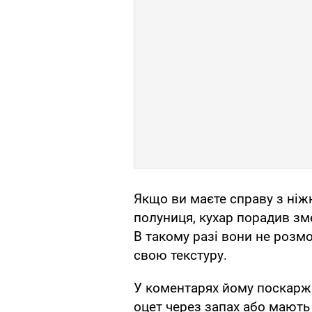
Якщо ви маєте справу з ніж
полуниця, кухар порадив зм
В такому разі вони не розмо
свою текстуру.
У коментарях йому поскарж
оцет через запах або мають 