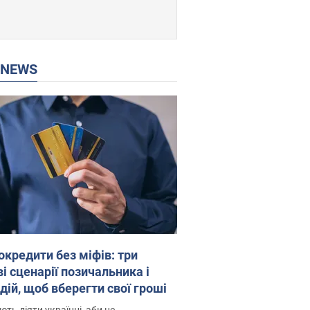
P NEWS
окредити без міфів: три
і сценарії позичальника і
дій, щоб вберегти свої гроші
ть діяти українці, аби не