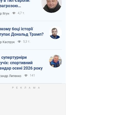
ну в тил Європи:
 загрозою
тична логістика
4,7 т.
ор Ягун
якому боці історії
тупає Дональд Трамп?
5,3 т.
ор Каспрук
 супертурніри
учіх: спортивний
ендар осені 2026 року
141
сандр Липенко