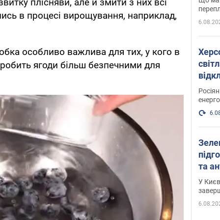
звитку плісняви, але й змити з них всі
перепл
лись в процесі вирощування, наприклад,
6.08.20
обка особливо важлива для тих, у кого в
Херс
світл
а робить ягоди більш безпечними для
відк
енер
Росія
енерго
6.0
Зеле
підго
та антибалістичної програми
FREY
У Києв
завер
6.08.20