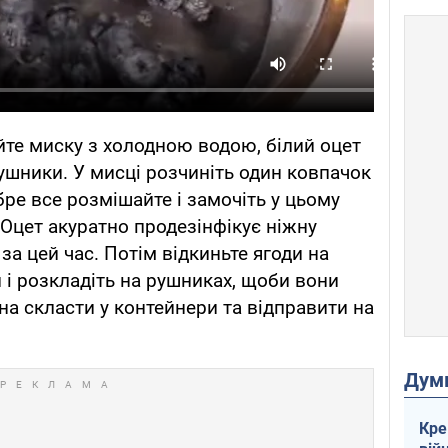
йте миску з холодною водою, білий оцет
рушники. У мисці розчиніть один ковпачок
ре все розмішайте і замочіть у цьому
 Оцет акуратно продезінфікує ніжну
 за цей час. Потім відкиньте ягоди на
и і розкладіть на рушниках, щоби вони
на скласти у контейнери та відправити на
Дум
Кре