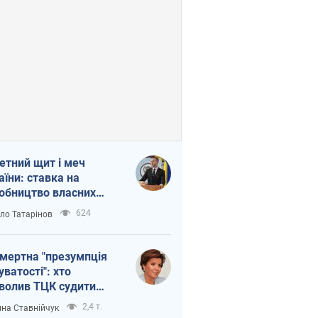
етний щит і меч
аїни: ставка на
обництво власних
ет
624
ло Татарінов
мертна "презумпція
уватості": хто
волив ТЦК судити
иблих захисників
2,4 т.
на Ставнійчук