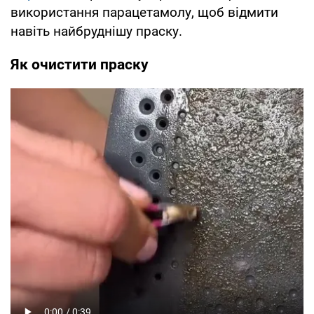
використання парацетамолу, щоб відмити
навіть найбруднішу праску.
Як очистити праску