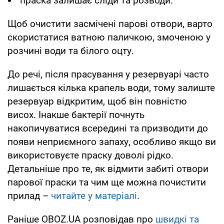
праска залишає сліди та розводи.
Щоб очистити засмічені парові отвори, варто
скористатися ватною паличкою, змоченою у
розчині води та білого оцту.
До речі, після прасування у резервуарі часто
лишається кілька крапель води, тому залиште
резервуар відкритим, щоб він повністю
висох. Інакше бактерії почнуть
накопичуватися всередині та призводити до
появи неприємного запаху, особливо якщо ви
використовуєте праску доволі рідко.
Детальніше про те, як відмити забиті отвори
парової праски та чим ще можна почистити
прилад –
читайте у матеріалі
.
Раніше OBOZ.UA розповідав про
швидкі та