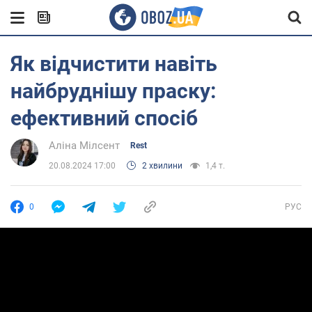
Як відчистити навіть
найбруднішу праску:
ефективний спосіб
Аліна Мілсент
Rest
20.08.2024 17:00
2 хвилини
1,4 т.
0
РУС