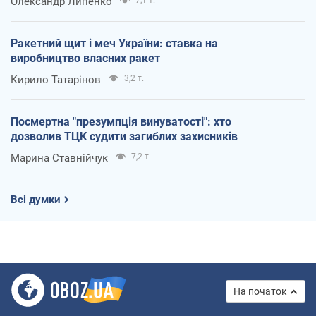
Олександр Липенко
7,1 т.
Ракетний щит і меч України: ставка на
виробництво власних ракет
Кирило Татарінов
3,2 т.
Посмертна "презумпція винуватості": хто
дозволив ТЦК судити загиблих захисників
Марина Ставнійчук
7,2 т.
Всі думки
На початок