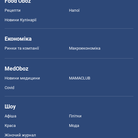
Food Oboz
Рецепти
Напої
Новини Кулінарії
Економіка
Ринки та компанії
Макроекономіка
MedOboz
Новини медицини
MAMACLUB
Covid
Шоу
Афіша
Плітки
Краса
Мода
Жіночий журнал