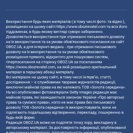
Використання будь-яких матеріалів ( в тому числі фото- та відео-),
розміщених на цьому сайті
https://www.obozrevatel.com
та всіх його
піддоменах, в будь-якому вигляді суворо заборонено.
Дозволяється використання при отриманні письмового дозволу
на їх використання та за умови обов'язкового посилання на сайт
OBOZ.UA, а для інтернет-видань - при отриманні письмового
дозволу на їх використання та за умови обов'язкового
розміщення прямого, відкритого для пошукових систем,
гіперпосилання на сторінку OBOZ.UA за посиланням
https://www.obozrevatel.com
, на якій розміщено оригінальний
матеріал в першому абзаці матеріалу.
Всі матеріали на цьому сайті, в тому числі інтерв’ю, статті,
дослідження – є службовими творами журналістів редакції,
виключні майнові права на які належать ТОВ «Золота середина».
На всі опубліковані фотоматеріали Getty Images редакція має
майнові права, які захищаються законом України «Про авторські
права та суміжні права», ніхто не має права без письмового
дозволу ТОВ «Золота середина» їх використовувати, вони не
підлягають подальшому відтворенню, перекладу, поширенню в
будь-якій формі.
Редакція OBOZ.UA може не поділяти точку зору, викладену в
авторському матеріалі. За достовірність інформації, опублікованої
в рекламних матеріалах, відповідальність несе рекламодавець.