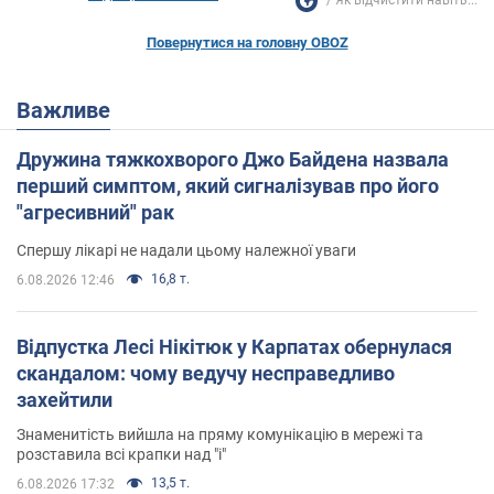
Як відчистити навіть...
Повернутися на головну OBOZ
Важливе
Дружина тяжкохворого Джо Байдена назвала
перший симптом, який сигналізував про його
"агресивний" рак
Спершу лікарі не надали цьому належної уваги
16,8 т.
6.08.2026 12:46
Відпустка Лесі Нікітюк у Карпатах обернулася
скандалом: чому ведучу несправедливо
захейтили
Знаменитість вийшла на пряму комунікацію в мережі та
розставила всі крапки над "і"
13,5 т.
6.08.2026 17:32