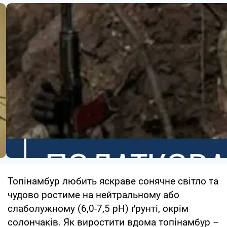
Топінамбур любить яскраве сонячне світло та
чудово ростиме на нейтральному або
слаболужному (6,0-7,5 pH) ґрунті, окрім
солончаків. Як виростити вдома топінамбур –