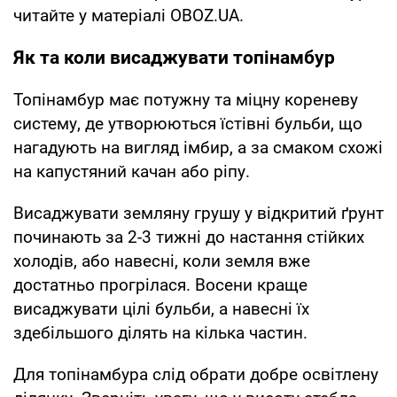
читайте у матеріалі OBOZ.UA.
Як та коли висаджувати топінамбур
Топінамбур має потужну та міцну кореневу
систему, де утворюються їстівні бульби, що
нагадують на вигляд імбир, а за смаком схожі
на капустяний качан або ріпу.
Висаджувати земляну грушу у відкритий ґрунт
починають за 2-3 тижні до настання стійких
холодів, або навесні, коли земля вже
достатньо прогрілася. Восени краще
висаджувати цілі бульби, а навесні їх
здебільшого ділять на кілька частин.
Для топінамбура слід обрати добре освітлену