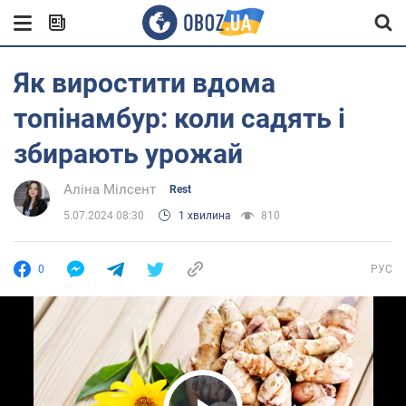
Як виростити вдома
топінамбур: коли садять і
збирають урожай
Аліна Мілсент
Rest
5.07.2024 08:30
1 хвилина
810
0
РУС