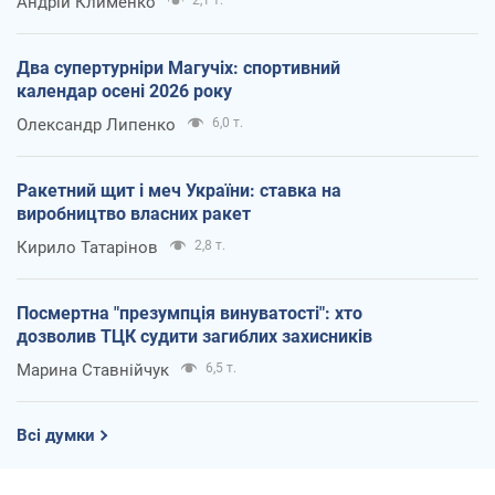
Андрій Клименко
Два супертурніри Магучіх: спортивний
календар осені 2026 року
Олександр Липенко
6,0 т.
Ракетний щит і меч України: ставка на
виробництво власних ракет
Кирило Татарінов
2,8 т.
Посмертна "презумпція винуватості": хто
дозволив ТЦК судити загиблих захисників
Марина Ставнійчук
6,5 т.
Всі думки