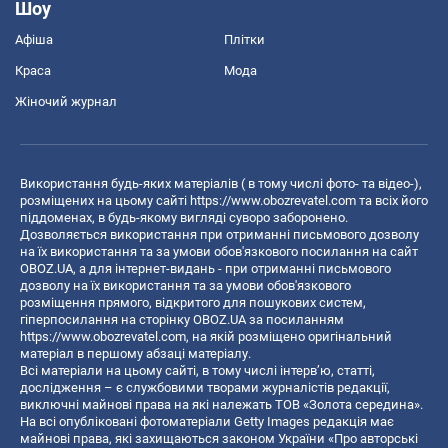
Шоу
Афіша
Плітки
Краса
Мода
Жіночий журнал
Використання будь-яких матеріалів ( в тому числі фото- та відео-),
розміщених на цьому сайті
https://www.obozrevatel.com
та всіх його
піддоменах, в будь-якому вигляді суворо заборонено.
Дозволяється використання при отриманні письмового дозволу
на їх використання та за умови обов'язкового посилання на сайт
OBOZ.UA, а для інтернет-видань - при отриманні письмового
дозволу на їх використання та за умови обов'язкового
розміщення прямого, відкритого для пошукових систем,
гіперпосилання на сторінку OBOZ.UA за посиланням
https://www.obozrevatel.com
, на якій розміщено оригінальний
матеріал в першому абзаці матеріалу.
Всі матеріали на цьому сайті, в тому числі інтерв’ю, статті,
дослідження – є службовими творами журналістів редакції,
виключні майнові права на які належать ТОВ «Золота середина».
На всі опубліковані фотоматеріали Getty Images редакція має
майнові права, які захищаються законом України «Про авторські