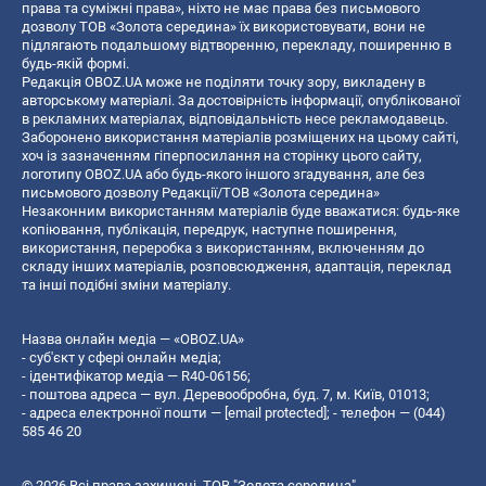
права та суміжні права», ніхто не має права без письмового
дозволу ТОВ «Золота середина» їх використовувати, вони не
підлягають подальшому відтворенню, перекладу, поширенню в
будь-якій формі.
Редакція OBOZ.UA може не поділяти точку зору, викладену в
авторському матеріалі. За достовірність інформації, опублікованої
в рекламних матеріалах, відповідальність несе рекламодавець.
Заборонено використання матеріалів розміщених на цьому сайті,
хоч із зазначенням гіперпосилання на сторінку цього сайту,
логотипу OBOZ.UA або будь-якого іншого згадування, але без
письмового дозволу Редакції/ТОВ «Золота середина»
Незаконним використанням матеріалів буде вважатися: будь-яке
копiювання, публiкацiя, передрук, наступне поширення,
використання, переробка з використанням, включенням до
складу інших матеріалів, розповсюдження, адаптація, переклад
та інші подібні зміни матеріалу.
Назва онлайн медіа — «OBOZ.UA»
- суб'єкт у сфері онлайн медіа;
- ідентифікатор медіа — R40-06156;
- поштова адреса — вул. Деревообробна, буд. 7, м. Київ, 01013;
- адреса електронної пошти —
[email protected]
; - телефон — (044)
585 46 20
© 2026 Всі права захищені, ТОВ "Золота середина".