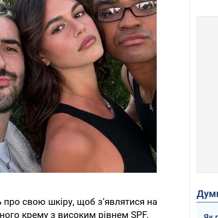
Дум
ь про свою шкіру, щоб з’являтися на
сного крему з високим рівнем SPF.
Як 