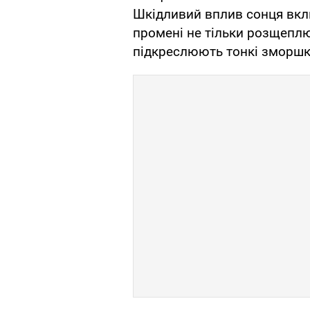
Шкідливий вплив сонця вкл
промені не тільки розщепл
підкреслюють тонкі зморшки