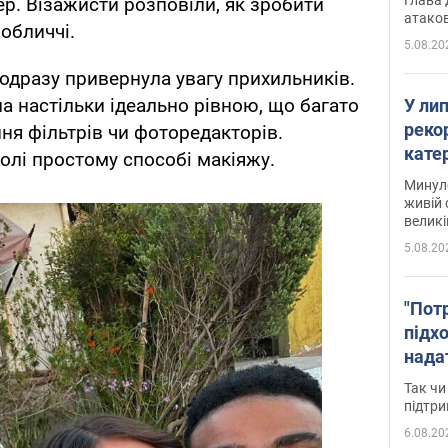
ер. Візажисти розповіли, як зробити
атаков
обличчі.
5.08.20
 одразу привернула увагу прихильників.
а настільки ідеально рівною, що багато
У ли
рекор
ня фільтрів чи фоторедакторів.
кате
волі простому способі макіяжу.
опри
Минуло
живій 
великі
5.08.20
"Пот
підх
нада
дост
Так чи
прим
підтр
6.08.20