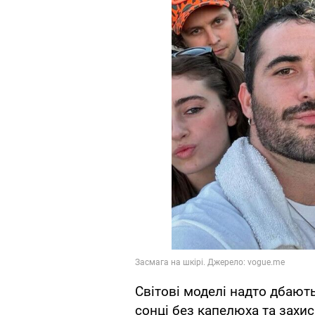
Світові моделі надто дбают
сонці без капелюха та захи