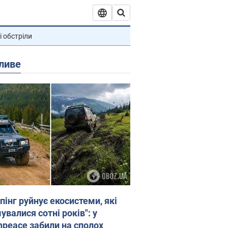
і обстріли
ливе
пінг руйнує екосистеми, які
валися сотні років": у
npeace забили на сполох