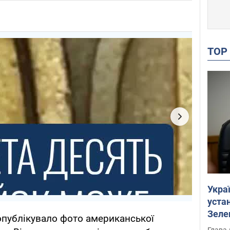
TO
Укра
устан
Зеле
публікувало фото американської
Глава 