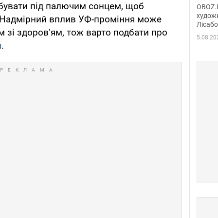
диси
ебувати під палючим сонцем, щоб
OBOZ.U
Горсь
художн
. Надмірний вплив УФ-проміння може
Лісабо
Дмит
м зі здоров’ям, тож варто подбати про
в По
5.08.20
м
.