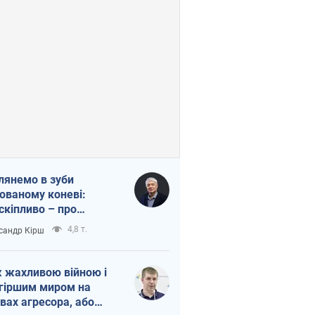
лянемо в зуби
ованому коневі:
скіпливо – про
омогу Україні
4,8 т.
сандр Кірш
 жахливою війною і
гіршим миром на
вах агресора, або