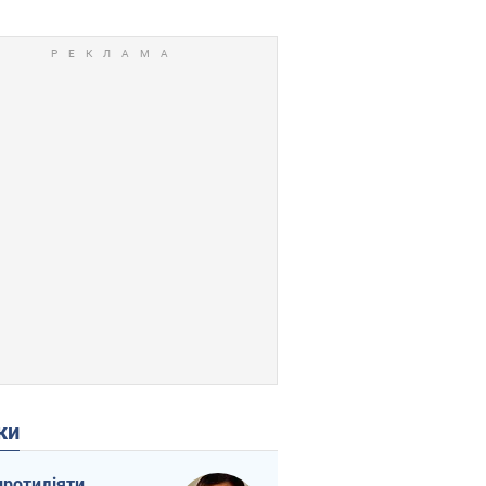
ки
протидіяти