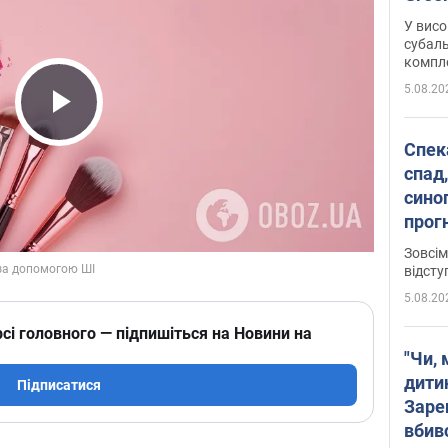
У висо
субаль
комплек
сотень
5.08.20
Play Video
Спека
спад,
сино
прог
змін
Зовсім
відсту
5.08.20
сі головного — підпишіться на Новини на
"Чи, 
дити
Підписатися
Заре
вбив