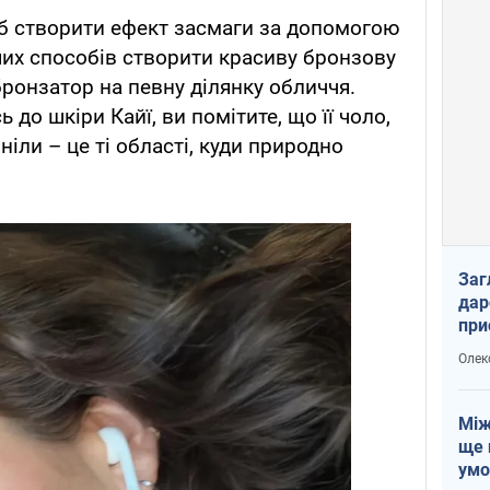
об створити ефект засмаги за допомогою
ших способів створити красиву бронзову
бронзатор на певну ділянку обличчя.
до шкіри Кайї, ви помітите, що її чоло,
ніли – це ті області, куди природно
Заг
дар
при
доп
Олек
Між
ще 
умо