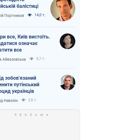
ійській балістиці
14,0 т.
лій Портников
ри все, Київ вистоїть.
здатися означає
атити все
9,7 т.
а Айвазовська
ід зобов'язаний
инити путінський
оцид українців
2,6 т.
ід Невзлін