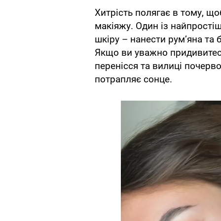
Хитрість полягає в тому, щ
макіяжу. Один із найпрості
шкіру – нанести рум’яна та 
Якщо ви уважно придивитесь 
перенісся та вилиці почерво
потрапляє сонце.