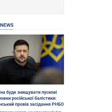
P NEWS
їна буде знищувати пускові
овки російської балістики:
нський провів засідання РНБО
держави заявив, що установки будуть