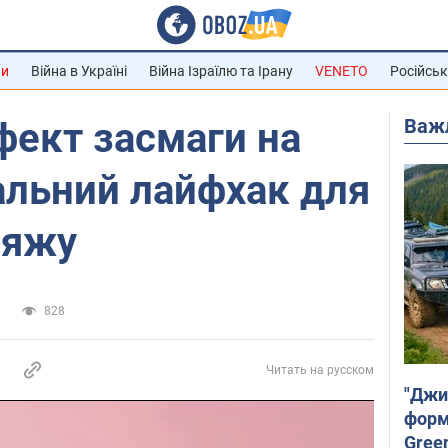
ни
Війна в Україні
Війна Ізраїлю та Ірану
VENETO
Російськ
Важ
фект засмаги на
іальний лайфхак для
іяжу
и
828
Читать на русском
"Джи
форму
Gree