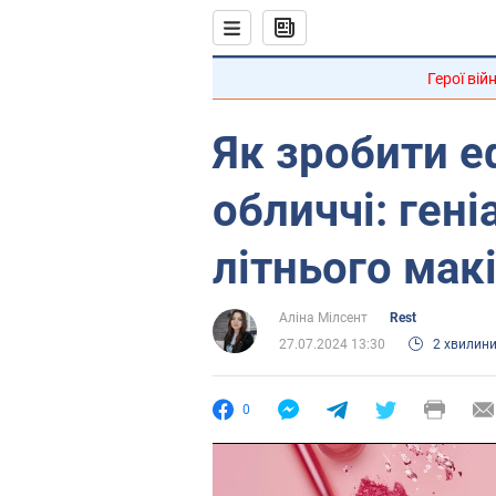
Герої вій
Як зробити е
обличчі: ген
літнього мак
Аліна Мілсент
Rest
27.07.2024 13:30
2 хвилин
0