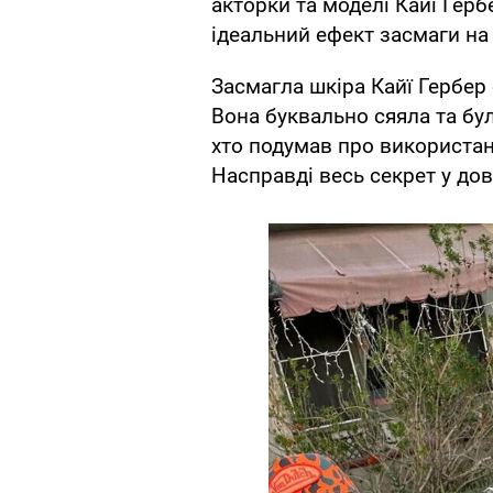
акторки та моделі Кайї Герб
ідеальний ефект засмаги на 
Засмагла шкіра Кайї Гербер
Вона буквально сяяла та бул
хто подумав про використан
Насправді весь секрет у до