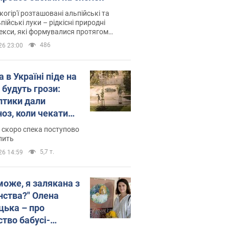
когір'ї розташовані альпійські та
пійські луки – рідкісні природні
си, які формувалися протягом
 років
486
26 23:00
 в Україні піде на
 будуть грози:
птики дали
ноз, коли чекати
и погоди
 скоро спека поступово
пить
5,7 т.
26 14:59
може, я залякана з
нства?" Олена
цька – про
ство бабусі-