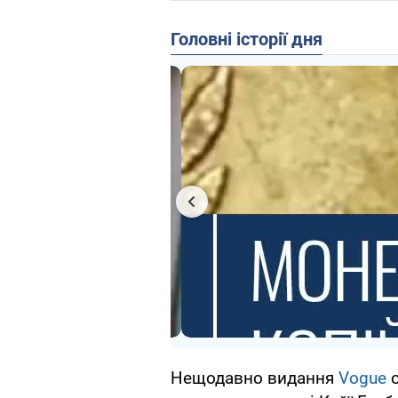
Головні історії дня
Нещодавно видання
Vogue
о