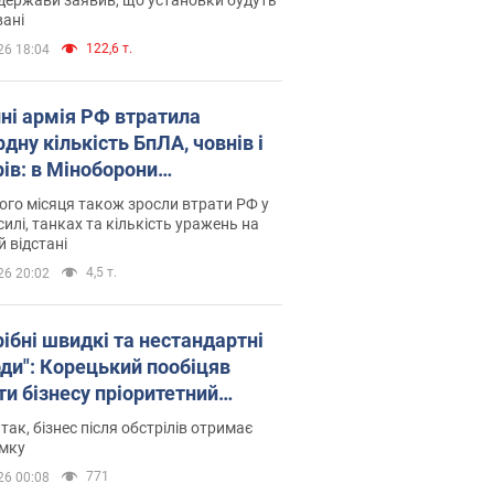
ані
122,6 т.
26 18:04
пні армія РФ втратила
дну кількість БпЛА, човнів і
рів: в Міноборони
люднили статистику
го місяця також зросли втрати РФ у
силі, танках та кількість уражень на
й відстані
4,5 т.
26 20:02
рібні швидкі та нестандартні
оди": Корецький пообіцяв
ти бізнесу пріоритетний
уп до наявних складських
 так, бізнес після обстрілів отримає
іщень
имку
771
26 00:08