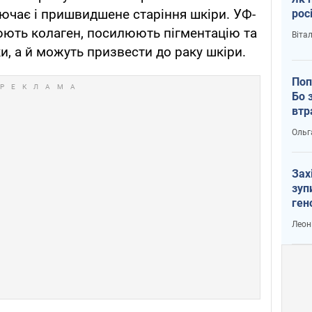
ючає і пришвидшене старіння шкіри. УФ-
рос
юють колаген, посилюють пігментацію та
Віта
, а й можуть призвести до раку шкіри.
Поп
Бо 
втр
Ольг
Зах
зуп
ген
Леон