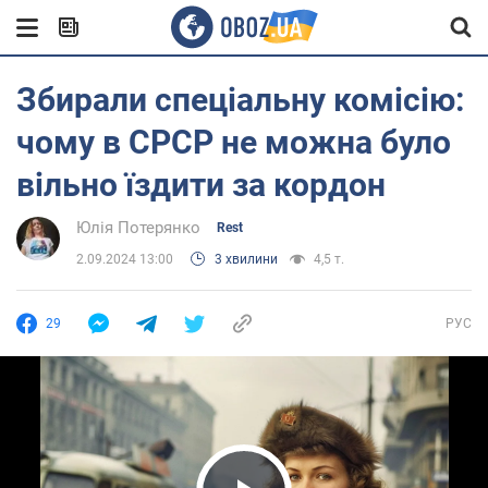
Збирали спеціальну комісію:
чому в СРСР не можна було
вільно їздити за кордон
Юлія Потерянко
Rest
2.09.2024 13:00
3 хвилини
4,5 т.
29
РУС