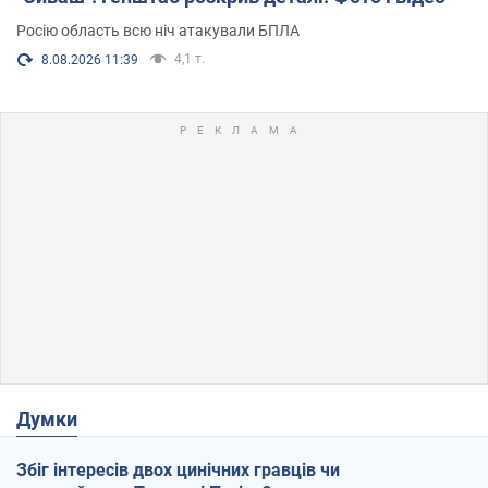
Росію область всю ніч атакували БПЛА
4,1 т.
8.08.2026 11:39
Думки
Збіг інтересів двох цинічних гравців чи