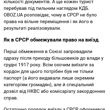
кількості документів. А ще кожен турист
перебував під пильним наглядом КДБ.
OBOZ.UA розповідає, чому в СРСР не було
права на вільне переміщення і як його в
результаті реалізовували.
Як в СРСР обмежували право на виїзд
Перші обмеження в Союзі запровадили
одразу після приходу більшовиків до влади у
грудні 1917 року. Всім охочим виїхати за
кордон для цього потрібен був не тільки
паспорт (а його видавали лише окремим
категоріям громадян), але й спеціальний
дозвіл від НКВС або комісаріату закордонних
справ.
Остаточно порядок виїзду з СРСР оформився