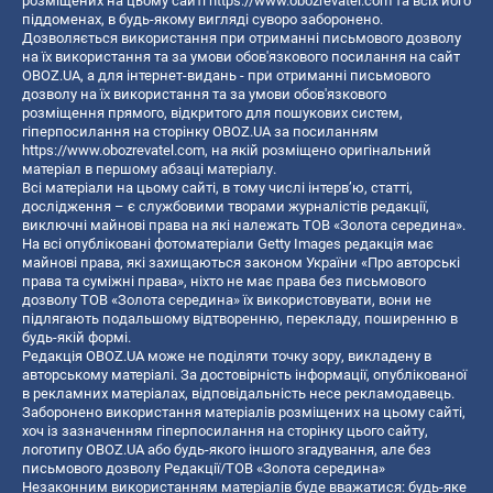
розміщених на цьому сайті
https://www.obozrevatel.com
та всіх його
піддоменах, в будь-якому вигляді суворо заборонено.
Дозволяється використання при отриманні письмового дозволу
на їх використання та за умови обов'язкового посилання на сайт
OBOZ.UA, а для інтернет-видань - при отриманні письмового
дозволу на їх використання та за умови обов'язкового
розміщення прямого, відкритого для пошукових систем,
гіперпосилання на сторінку OBOZ.UA за посиланням
https://www.obozrevatel.com
, на якій розміщено оригінальний
матеріал в першому абзаці матеріалу.
Всі матеріали на цьому сайті, в тому числі інтерв’ю, статті,
дослідження – є службовими творами журналістів редакції,
виключні майнові права на які належать ТОВ «Золота середина».
На всі опубліковані фотоматеріали Getty Images редакція має
майнові права, які захищаються законом України «Про авторські
права та суміжні права», ніхто не має права без письмового
дозволу ТОВ «Золота середина» їх використовувати, вони не
підлягають подальшому відтворенню, перекладу, поширенню в
будь-якій формі.
Редакція OBOZ.UA може не поділяти точку зору, викладену в
авторському матеріалі. За достовірність інформації, опублікованої
в рекламних матеріалах, відповідальність несе рекламодавець.
Заборонено використання матеріалів розміщених на цьому сайті,
хоч із зазначенням гіперпосилання на сторінку цього сайту,
логотипу OBOZ.UA або будь-якого іншого згадування, але без
письмового дозволу Редакції/ТОВ «Золота середина»
Незаконним використанням матеріалів буде вважатися: будь-яке