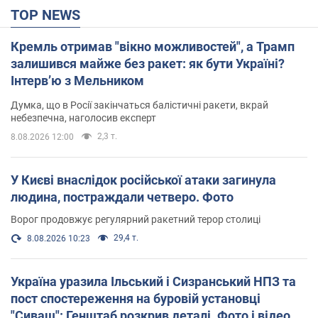
TOP NEWS
Кремль отримав "вікно можливостей", а Трамп
залишився майже без ракет: як бути Україні?
Інтерв’ю з Мельником
Думка, що в Росії закінчаться балістичні ракети, вкрай
небезпечна, наголосив експерт
2,3 т.
8.08.2026 12:00
У Києві внаслідок російської атаки загинула
людина, постраждали четверо. Фото
Ворог продовжує регулярний ракетний терор столиці
29,4 т.
8.08.2026 10:23
Україна уразила Ільський і Сизранський НПЗ та
пост спостереження на буровій установці
"Сиваш": Генштаб розкрив деталі. Фото і відео