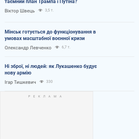
таємний план Трампа і Путіна?
Віктор Швець
3,5 т.
Мінськ готується до функціонування в
умовах масштабної воєнної кризи
Олександр Левченко
6,7 т.
Ні зброї, ні людей: як Лукашенко будує
нову армію
Ігар Тишкевич
330