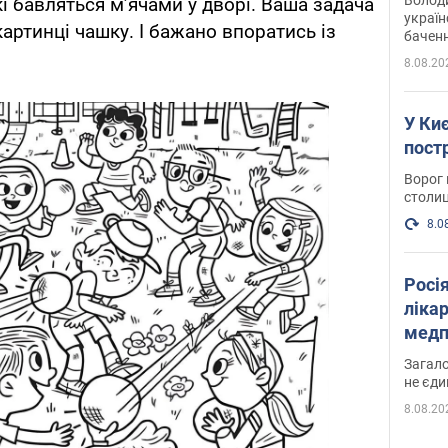
кі бавляться м’ячами у дворі. Ваша задача
україн
картинці чашку. І бажано впоратись із
баченн
у боро
8.08.20
У Киє
пост
Ворог 
столиц
8.0
Росі
ліка
медп
Загало
не єди
8.08.20