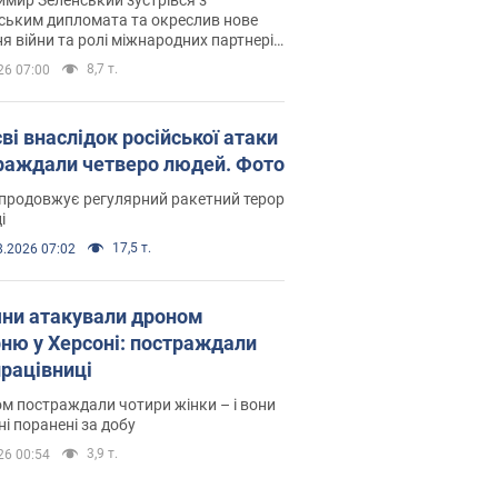
ським дипломата та окреслив нове
я війни та ролі міжнародних партнерів
тьбі з Росією
8,7 т.
26 07:00
ві внаслідок російської атаки
раждали четверо людей. Фото
продовжує регулярний ракетний терор
і
17,5 т.
8.2026 07:02
яни атакували дроном
рню у Херсоні: постраждали
рацівниці
м постраждали чотири жінки – і вони
ні поранені за добу
3,9 т.
26 00:54