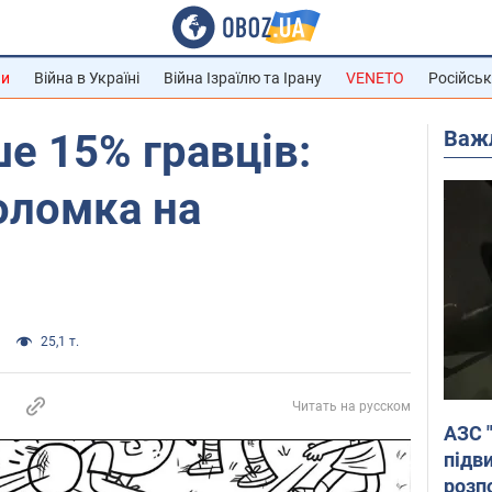
ни
Війна в Україні
Війна Ізраїлю та Ірану
VENETO
Російськ
Важ
е 15% гравців:
оломка на
25,1 т.
Читать на русском
АЗС 
підв
розпо