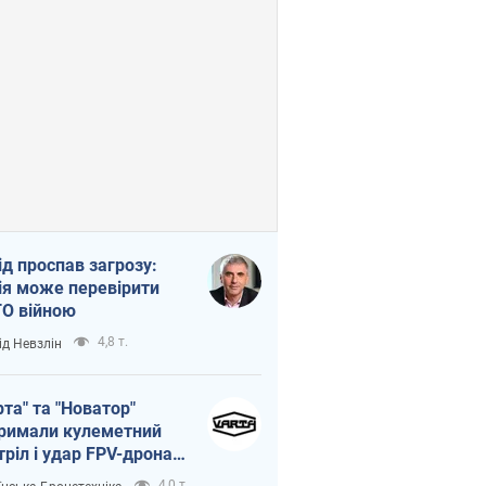
ід проспав загрозу:
ія може перевірити
О війною
4,8 т.
ід Невзлін
рта" та "Новатор"
римали кулеметний
тріл і удар FPV-дрона,
тувавши життя
4,0 т.