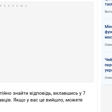
тає
і Пу
Вікт
Мін
фун
мас
Олек
Чий
пер
укр
чин
Олек
наз
тійно знайти відповідь, вклавшись у 7
вців. Якщо у вас це вийшло, можете