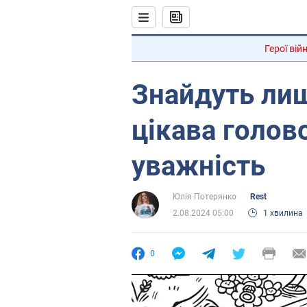
Герої вій
Знайдуть лиш
цікава голов
уважність
Юлія Потерянко
Rest
2.08.2024 05:00
1 хвилина
0