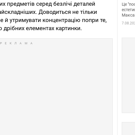
росі
х предметів серед безлічі деталей
Це "по
Фото
естети
айскладніших. Доводиться не тільки
Макса
ле й утримувати концентрацію попри те,
7.08.20
о дрібних елементах картинки.