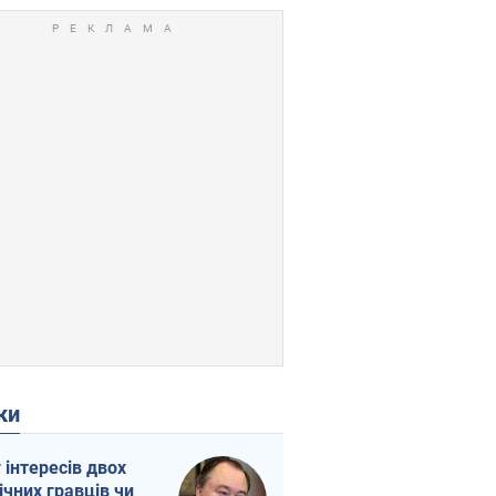
ки
г інтересів двох
ічних гравців чи