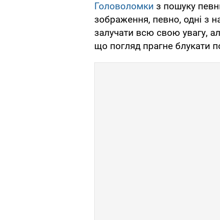
Головоломки
з пошуку певни
зображення, певно, одні з н
залучати всю свою увагу, а
що погляд прагне блукати п