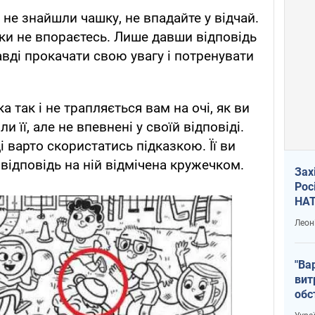
 не знайшли чашку, не впадайте у відчай.
ки не впораєтесь. Лише давши відповідь
вді прокачати свою увагу і потренувати
 так і не трапляється вам на очі, як ви
и її, але не впевнені у своїй відповіді.
і варто скористатись підказкою. Її ви
відповідь на ній відмічена кружечком.
Зах
Рос
НАТ
Леон
"Ва
вит
обс
вря