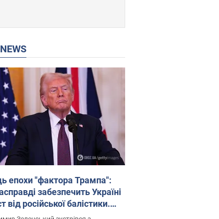
P NEWS
ць епохи "фактора Трампа":
насправді забезпечить Україні
т від російської балістики.
рв’ю з Безсмертним
мир Зеленський зустрівся з