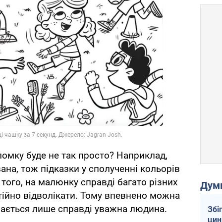
омку буде не так просто? Наприклад,
ана, тож підказки у сполученні кольорів
 того, на малюнку справді багато різних
Дум
стійно відволікати. Тому впевнено можна
рається лише справді уважна людина.
Збі
цин