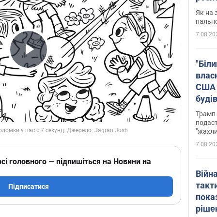
Як на 
пальн
7.08.20
Play Video
"Біли
влас
США 
буді
зали
Трамп 
подаст
"жахли
7.08.20
сі головного — підпишіться на Новини на
Війн
такт
Підписатися
пока
ріше