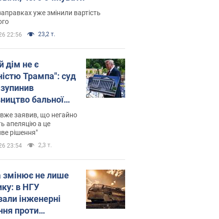
заправках уже змінили вартість
ого
23,2 т.
26 22:56
й дім не є
ністю Трампа": суд
зупинив
вництво бальної
 за $400 млн
вже заявив, що негайно
ь апеляцію а це
ве рішення"
2,3 т.
26 23:54
а змінює не лише
ику: в НГУ
зали інженерні
ння проти