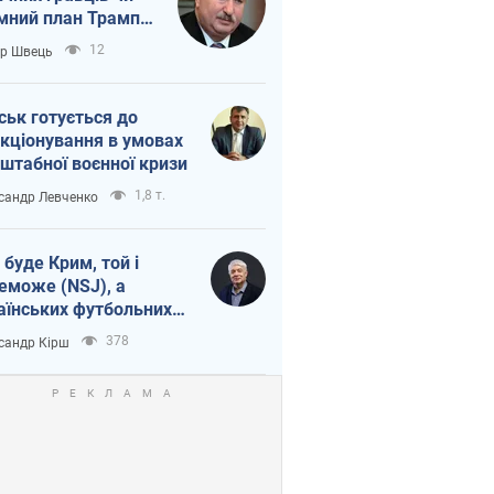
мний план Трампа
тіна?
12
ор Швець
ськ готується до
кціонування в умовах
штабної воєнної кризи
1,8 т.
сандр Левченко
 буде Крим, той і
еможе (NSJ), а
аїнських футбольних
овників можуть
378
сандр Кірш
вати вбивцями