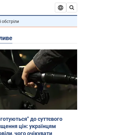
і обстріли
ливе
"готуються" до суттєвого
ищення цін: українцям
віли, чого очікувати