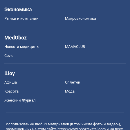
Экономика
Рынки и компании
Mакроэкономика
MedOboz
Новости медицины
MAMACLUB
Covid
Шоу
Афиша
Сплетни
Красота
Мода
Женский Журнал
Использование любых материалов (в том числе фото- и видео-),
размещенных на этом сайте
https://www.obozrevatel.com
и на всех