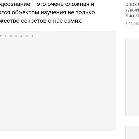
Аллы
дсознание – это очень сложная и
OBOZ.U
сына
худож
ются объектом изучения не только
Лисса
Порт
жество секретов о нас самих.
деть
5.08.20