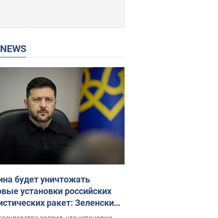
P NEWS
ина будет уничтожать
овые установки российских
истических ракет: Зеленский
ел заседание СНБО
государства заявил, что установки