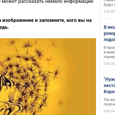
е может рассказать немало информации
будут
5.08.20
 изображение и запомните, кого вы на
едь.
В ию
реко
лодо
обна
В про
в живо
пораж
5.08.20
"Нуж
нест
Коре
бизн
Так ил
имею
получ
пом
6.08.20