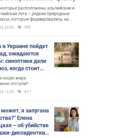
окогорье расположены альпийские и
пийские луга – редкие природные
ексы, которые формировались на
ении сотен лет
588
26 23:00
 в Украине пойдет
пад, ожидаются
ы: синоптики дали
оз, когда стоит
ать изменения
м скоро жара
ды
енно отступит
6,4 т.
26 14:59
, может, я запугана
ства?" Елена
цкая – об убийстве
шки-диссидентки