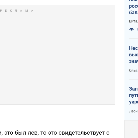
рос
бал
Вита
1
Нес
выс
зна
Ольг
Зап
пут
укр
Леон
, это был лев, то это свидетельствует о