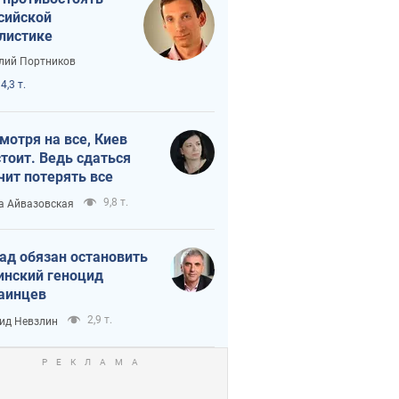
сийской
листике
лий Портников
4,3 т.
мотря на все, Киев
тоит. Ведь сдаться
чит потерять все
9,8 т.
а Айвазовская
ад обязан остановить
инский геноцид
аинцев
2,9 т.
ид Невзлин