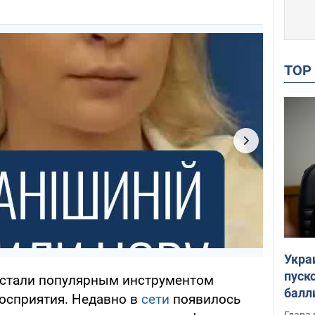
TO
Укра
пуск
 стали популярным инструментом
балл
осприятия. Недавно в
сети
появилось
пров
Глава 