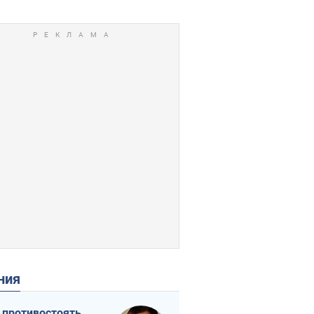
ения
 противостоять