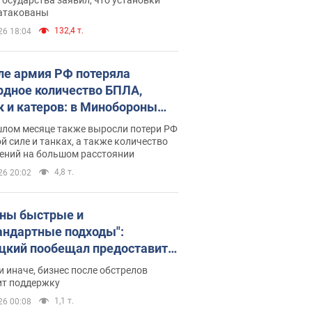
 атакованы
132,4 т.
26 18:04
ле армия РФ потеряла
рдное количество БПЛА,
к и катеров: в Минобороны
родовали статистику
шлом месяце также выросли потери РФ
й силе и танках, а также количество
ений на большом расстоянии
4,8 т.
26 20:02
ны быстрые и
андартные подходы":
цкий пообещал предоставить
есу приоритетный доступ к
и иначе, бизнес после обстрелов
щимся складским
ит поддержку
ещениям
1,1 т.
26 00:08