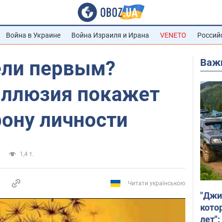
Война в Украине
Война Израиля и Ирана
VENETO
Россий
Важ
ели первым?
иллюзия покажет
рону личности
1,4 т.
Читати українською
"Джи
кото
лет":