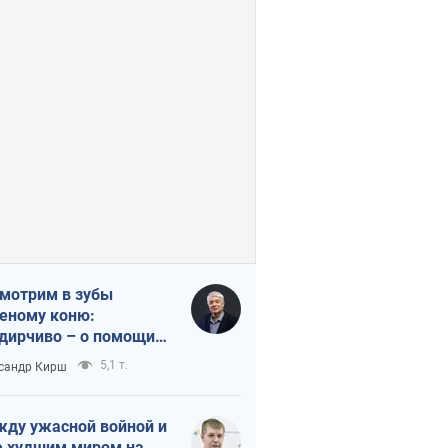
мотрим в зубы
еному коню:
дирчиво – о помощи
аине
5,1 т.
сандр Кирш
ду ужасной войной и
 худшим миром на