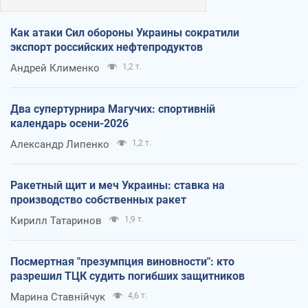
Как атаки Сил обороны Украины сократили
экспорт российских нефтепродуктов
Андрей Клименко
1,2 т.
Два супертурнира Магучих: спортивній
календарь осени-2026
Александр Липенко
1,2 т.
Ракетный щит и меч Украины: ставка на
производство собственных ракет
Кирилл Татаринов
1,9 т.
Посмертная "презумпция виновности": кто
разрешил ТЦК судить погибших защитников
Марина Ставнійчук
4,6 т.