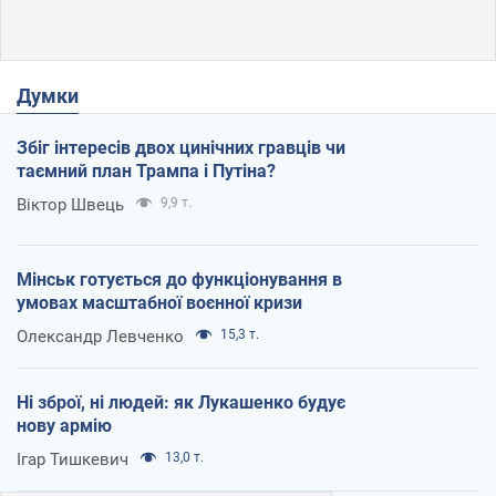
Думки
Збіг інтересів двох цинічних гравців чи
таємний план Трампа і Путіна?
Віктор Швець
9,9 т.
Мінськ готується до функціонування в
умовах масштабної воєнної кризи
Олександр Левченко
15,3 т.
Ні зброї, ні людей: як Лукашенко будує
нову армію
Ігар Тишкевич
13,0 т.