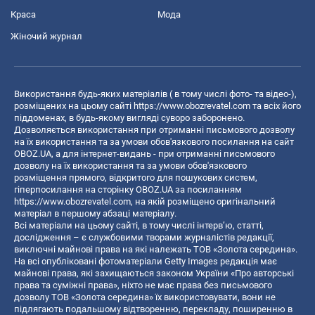
Краса
Мода
Жіночий журнал
Використання будь-яких матеріалів ( в тому числі фото- та відео-),
розміщених на цьому сайті
https://www.obozrevatel.com
та всіх його
піддоменах, в будь-якому вигляді суворо заборонено.
Дозволяється використання при отриманні письмового дозволу
на їх використання та за умови обов'язкового посилання на сайт
OBOZ.UA, а для інтернет-видань - при отриманні письмового
дозволу на їх використання та за умови обов'язкового
розміщення прямого, відкритого для пошукових систем,
гіперпосилання на сторінку OBOZ.UA за посиланням
https://www.obozrevatel.com
, на якій розміщено оригінальний
матеріал в першому абзаці матеріалу.
Всі матеріали на цьому сайті, в тому числі інтерв’ю, статті,
дослідження – є службовими творами журналістів редакції,
виключні майнові права на які належать ТОВ «Золота середина».
На всі опубліковані фотоматеріали Getty Images редакція має
майнові права, які захищаються законом України «Про авторські
права та суміжні права», ніхто не має права без письмового
дозволу ТОВ «Золота середина» їх використовувати, вони не
підлягають подальшому відтворенню, перекладу, поширенню в