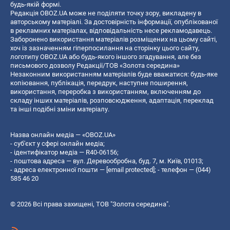
будь-якій формі.
Редакція OBOZ.UA може не поділяти точку зору, викладену в
авторському матеріалі. За достовірність інформації, опублікованої
в рекламних матеріалах, відповідальність несе рекламодавець.
Заборонено використання матеріалів розміщених на цьому сайті,
хоч із зазначенням гіперпосилання на сторінку цього сайту,
логотипу OBOZ.UA або будь-якого іншого згадування, але без
письмового дозволу Редакції/ТОВ «Золота середина»
Незаконним використанням матеріалів буде вважатися: будь-яке
копiювання, публiкацiя, передрук, наступне поширення,
використання, переробка з використанням, включенням до
складу інших матеріалів, розповсюдження, адаптація, переклад
та інші подібні зміни матеріалу.
Назва онлайн медіа — «OBOZ.UA»
- суб'єкт у сфері онлайн медіа;
- ідентифікатор медіа — R40-06156;
- поштова адреса — вул. Деревообробна, буд. 7, м. Київ, 01013;
- адреса електронної пошти —
[email protected]
; - телефон — (044)
585 46 20
© 2026 Всі права захищені, ТОВ "Золота середина".