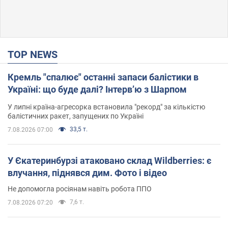
TOP NEWS
Кремль "спалює" останні запаси балістики в
Україні: що буде далі? Інтерв’ю з Шарпом
У липні країна-агресорка встановила "рекорд" за кількістю
балістичних ракет, запущених по Україні
33,5 т.
7.08.2026 07:00
У Єкатеринбурзі атаковано склад Wildberries: є
влучання, піднявся дим. Фото і відео
Не допомогла росіянам навіть робота ППО
7,6 т.
7.08.2026 07:20