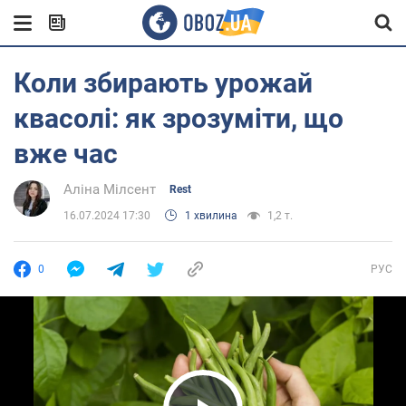
Коли збирають урожай
квасолі: як зрозуміти, що
вже час
Аліна Мілсент
Rest
16.07.2024 17:30
1 хвилина
1,2 т.
0
РУС