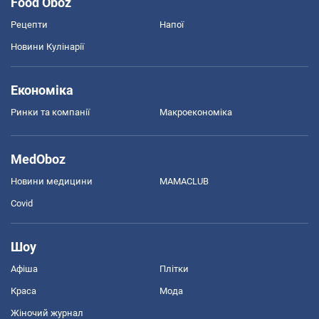
Food Oboz
Рецепти
Напої
Новини Кулінарії
Економіка
Ринки та компанії
Макроекономіка
MedOboz
Новини медицини
MAMACLUB
Covid
Шоу
Афіша
Плітки
Краса
Мода
Жіночий журнал