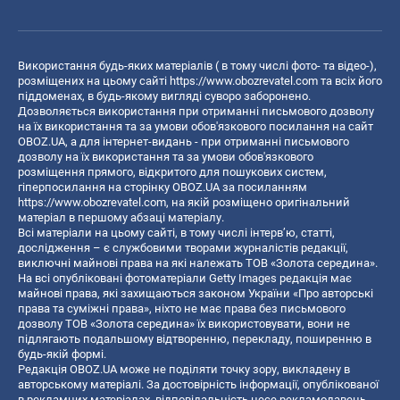
Використання будь-яких матеріалів ( в тому числі фото- та відео-),
розміщених на цьому сайті
https://www.obozrevatel.com
та всіх його
піддоменах, в будь-якому вигляді суворо заборонено.
Дозволяється використання при отриманні письмового дозволу
на їх використання та за умови обов'язкового посилання на сайт
OBOZ.UA, а для інтернет-видань - при отриманні письмового
дозволу на їх використання та за умови обов'язкового
розміщення прямого, відкритого для пошукових систем,
гіперпосилання на сторінку OBOZ.UA за посиланням
https://www.obozrevatel.com
, на якій розміщено оригінальний
матеріал в першому абзаці матеріалу.
Всі матеріали на цьому сайті, в тому числі інтерв’ю, статті,
дослідження – є службовими творами журналістів редакції,
виключні майнові права на які належать ТОВ «Золота середина».
На всі опубліковані фотоматеріали Getty Images редакція має
майнові права, які захищаються законом України «Про авторські
права та суміжні права», ніхто не має права без письмового
дозволу ТОВ «Золота середина» їх використовувати, вони не
підлягають подальшому відтворенню, перекладу, поширенню в
будь-якій формі.
Редакція OBOZ.UA може не поділяти точку зору, викладену в
авторському матеріалі. За достовірність інформації, опублікованої
в рекламних матеріалах, відповідальність несе рекламодавець.