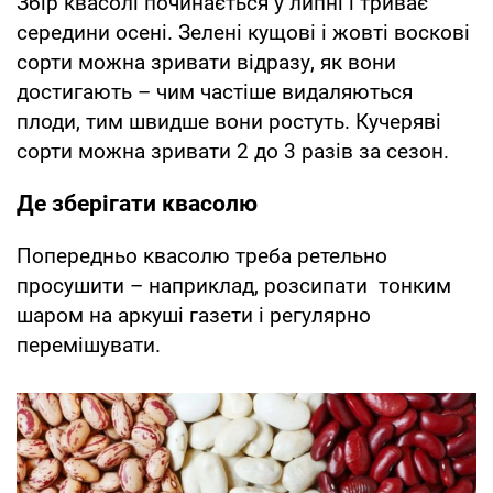
Збір квасолі починається у липні і триває
середини осені. Зелені кущові і жовті воскові
сорти можна зривати відразу, як вони
достигають – чим частіше видаляються
плоди, тим швидше вони ростуть. Кучеряві
сорти можна зривати 2 до 3 разів за сезон.
Де зберігати квасолю
Попередньо квасолю треба ретельно
просушити – наприклад, розсипати тонким
шаром на аркуші газети і регулярно
перемішувати.