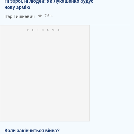
Ні зброї, ні людей: як Лукашенко будує
нову армію
Ігар Тишкевич
7,6 т.
Коли закінчиться війна?