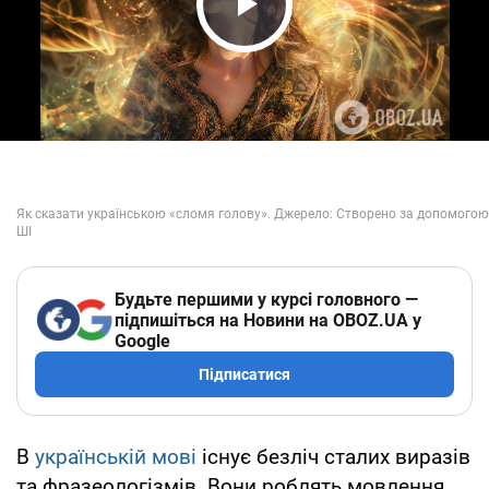
Play Video
Будьте першими у курсі головного —
підпишіться на Новини на OBOZ.UA у
Google
Підписатися
В
українській мові
існує безліч сталих виразів
та фразеологізмів. Вони роблять мовлення