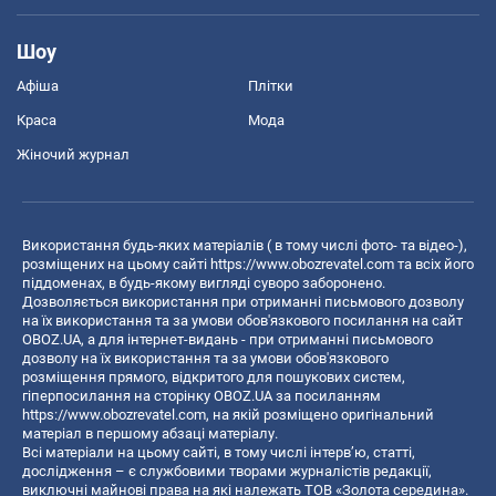
Шоу
Афіша
Плітки
Краса
Мода
Жіночий журнал
Використання будь-яких матеріалів ( в тому числі фото- та відео-),
розміщених на цьому сайті
https://www.obozrevatel.com
та всіх його
піддоменах, в будь-якому вигляді суворо заборонено.
Дозволяється використання при отриманні письмового дозволу
на їх використання та за умови обов'язкового посилання на сайт
OBOZ.UA, а для інтернет-видань - при отриманні письмового
дозволу на їх використання та за умови обов'язкового
розміщення прямого, відкритого для пошукових систем,
гіперпосилання на сторінку OBOZ.UA за посиланням
https://www.obozrevatel.com
, на якій розміщено оригінальний
матеріал в першому абзаці матеріалу.
Всі матеріали на цьому сайті, в тому числі інтерв’ю, статті,
дослідження – є службовими творами журналістів редакції,
виключні майнові права на які належать ТОВ «Золота середина».