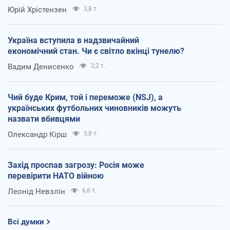
Юрій Хрістензен
3,8 т.
Україна вступила в надзвичайний
економічний стан. Чи є світло вкінці тунелю?
Вадим Денисенко
3,2 т.
Чий буде Крим, той і переможе (NSJ), а
українських футбольних чиновників можуть
назвати вбивцями
Олександр Кірш
3,8 т.
Захід проспав загрозу: Росія може
перевірити НАТО війною
Леонід Невзлін
6,6 т.
Всі думки