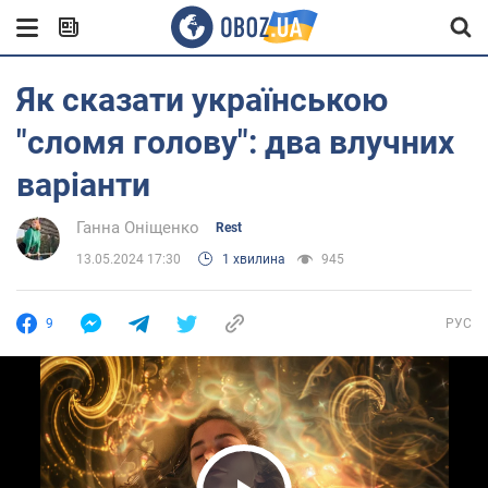
Як сказати українською
"сломя голову": два влучних
варіанти
Ганна Оніщенко
Rest
13.05.2024 17:30
1 хвилина
945
9
РУС