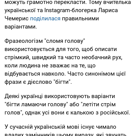
можуть грамотно перекласти. Тому вчителька
української та Іnstagram-блогерка Лариса
Чемерис
поділилася
правильними
варіантами.
Фразеологізм "сломя голову"
використовується для того, щоб описати
стрімкий, швидкий та часто необачний рух,
коли людина не зважає на те, що
відбувається навколо. Часто синонімом цієї
фрази є дієслово "бігти".
Деякі українці використовують варіанти
"бігти ламаючи голову" або "летіти стрім
голов", однак усі вони є калькою з російської.
У сучасній українській мові існує чимало
вдалих замінників цьому виразу, які звучать