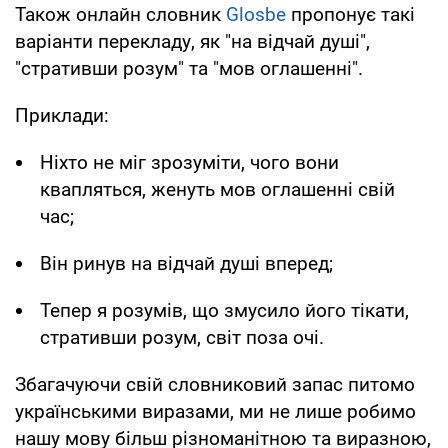
Також онлайн словник
Glosbe
пропонує такі
варіанти перекладу, як "на відчай душі",
"стративши розум" та "мов оглашенні".
Приклади:
Ніхто не міг зрозуміти, чого вони
квапляться, женуть мов оглашенні свій
час;
Він ринув на відчай душі вперед;
Тепер я розумів, що змусило його тікати,
стративши розум, світ поза очі.
Збагачуючи свій словниковий запас питомо
українськими виразами, ми не лише робимо
нашу мову більш різноманітною та виразною,