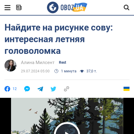
Найдите на рисунке сову:
интересная летняя
головоломка
Алина Милсент
Rest
29.07.2024 05:00
1 минута
37,0 т.
12